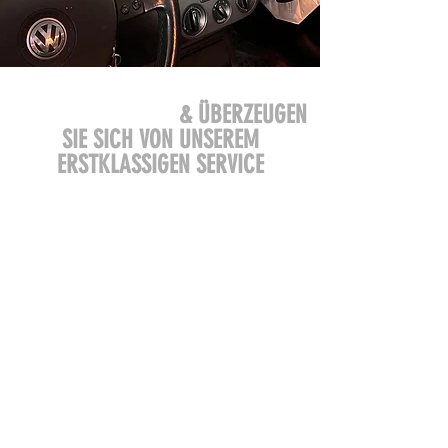
BESUCHEN SIE UNS
& ÜBERZEUGEN
SIE SICH VON UNSEREM
ERSTKLASSIGEN SERVICE
info@boxenstop.com
Industriestraße 16
61184 Karben
Tel:
+49 6039 484994